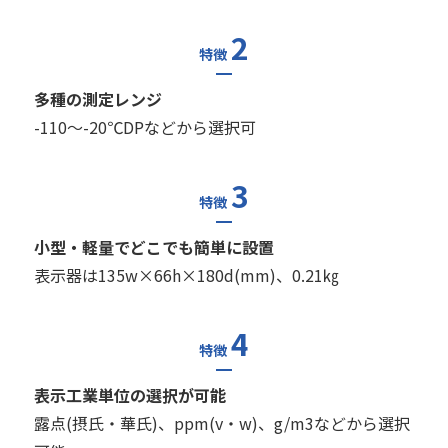
2
特徴
多種の測定レンジ
-110～-20℃DPなどから選択可
3
特徴
小型・軽量でどこでも簡単に設置
表示器は135w×66h×180d(mm)、0.21㎏
4
特徴
表示工業単位の選択が可能
露点(摂氏・華氏)、ppm(v・w)、g/m3などから選択