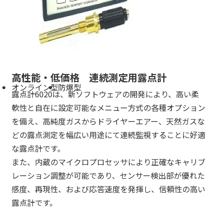
高性能・低価格 連続測定用露点計
オンライン型
防爆型
露点計6020は、新ソフトウェアの開発により、高い柔
軟性と自在に設定可能なメニュー方式の各種オプション
を備え、高純度ガスからドライヤーエアー、天然ガスな
どの露点測定を幅広い用途にて連続監視することに好適
な露点計です。
また、内蔵のマイクロプロセッサにより正確なキャリブ
レーション調整が可能であり、センサー検出部が優れた
感度、再現性、および応答速度を発揮し、信頼性の高い
露点計です。