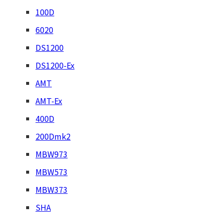
100D
6020
DS1200
DS1200-Ex
AMT
AMT-Ex
400D
200Dmk2
MBW973
MBW573
MBW373
SHA