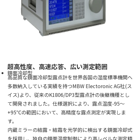
超高性度、高速応答、広い測定範囲
鏡面冷却型
高品質な鏡面冷却型露点計を世界各国の湿度標準機関へ
多数納入している実績を持つMBW Electoronic AG社(ス
イス)より、従来のK1806/DP3型露点計の後継機種とし
て開発されました。仕様選択により、露点温度-95～
+95℃の範囲において、高精度な露点測定が実現しま
す。
内蔵ミラーの結露・結霜を光学的に検出する鏡面冷却式
を採用し、独自の鏡面温度制御により高レベルな測定精